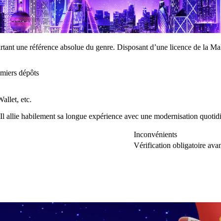
tant une référence absolue du genre. Disposant d’une licence de la Mal
emiers dépôts
allet, etc.
. Il allie habilement sa longue expérience avec une modernisation quotidie
Inconvénients
Vérification obligatoire avan