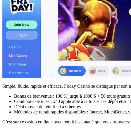
Simple, fluide, rapide et efficace, Friday Casino se distingue par son i
Bonus de bienvenue : 100 % jusqu’à 1000 $ + 50 tours gratuit
Conditions de mise : x40 applicable à la fois sur le dépôt et sur l
Délai moyen de retrait : 0 à 6 heures
Méthodes de retrait rapides disponibles : Interac, MuchBetter, v
C’est sur ce casino en ligne avec retrait instantané que vous trouverez