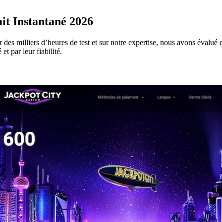
it Instantané 2026
des milliers d’heures de test et sur notre expertise, nous avons évalué 
et par leur fiabilité.