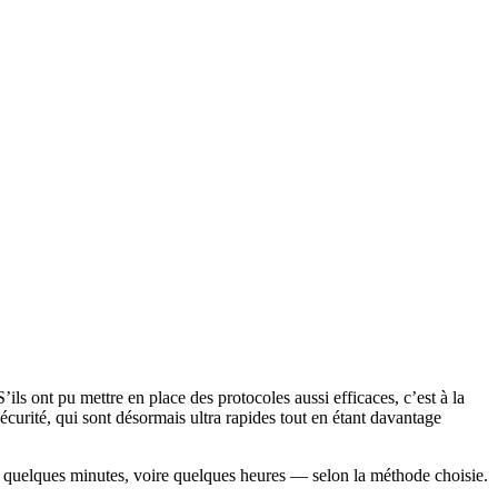
s ont pu mettre en place des protocoles aussi efficaces, c’est à la
sécurité, qui sont désormais ultra rapides tout en étant davantage
n quelques minutes, voire quelques heures — selon la méthode choisie.