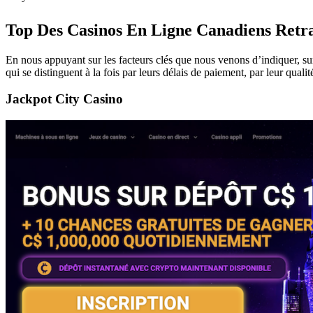
Top Des Casinos En Ligne Canadiens Retra
En nous appuyant sur les facteurs clés que nous venons d’indiquer, sur 
qui se distinguent à la fois par leurs délais de paiement, par leur qualité 
Jackpot City Casino